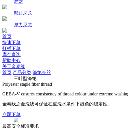
尼龙
邦迪尼龙
弹力尼龙
首页
快速下单
打样下单
库存查询
帮助中心
关于金泰线
首页
-
产品分类
-
涤纶长丝
三叶型涤纶
Polyester staple fiber thread
GEBA-V ensures consistency of thread colour under extreme washing
金泰线之金洗线可保证在重洗水条件下线色的稳定性。
立即下单
最高安全标准要求