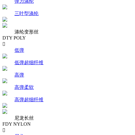
弹力涤纶
三叶型涤纶
涤纶变形丝
DTY POLY

低弹
低弹超细纤维
高弹
高弹柔软
高弹超细纤维
尼龙长丝
FDY NYLON
