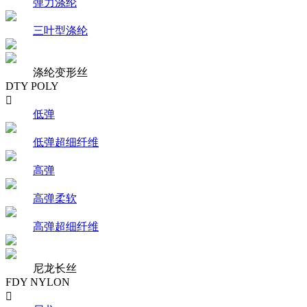
弹力涤纶
三叶型涤纶
涤纶变形丝
DTY POLY

低弹
低弹超细纤维
高弹
高弹柔软
高弹超细纤维
尼龙长丝
FDY NYLON
