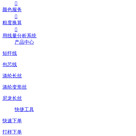

颜色服务

粗度换算

用线量分析系统
产品中心
短纤线
包芯线
涤纶长丝
涤纶变形丝
尼龙长丝
快捷工具
快速下单
打样下单