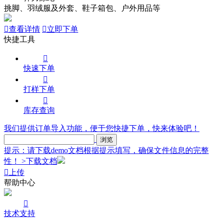
挑脚、羽绒服及外套、鞋子箱包、户外用品等

查看详情

立即下单
快捷工具

快速下单

打样下单

库存查询
我们提供订单导入功能，便于您快捷下单，快来体验吧！
提示：请下载demo文档根据提示填写，确保文件信息的完整
性！
>下载文档

上传
帮助中心

技术支持